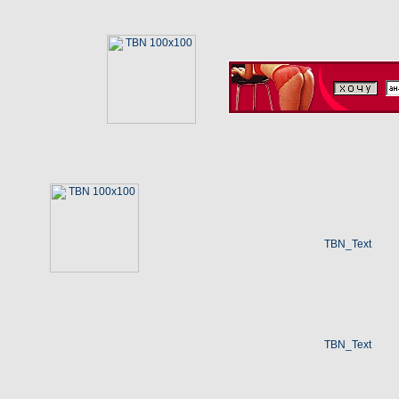
wallpaper wallpapers обои бесплатно javascript СМИ кавказ россии 