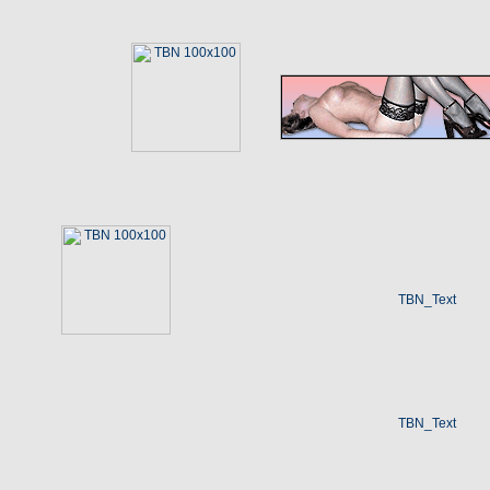
wallpaper wallpapers обои данных автомобиль санкт Денис деньг