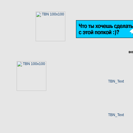
wallpaper wallpapers обои freeware Эротические услуги Иван Ра
в